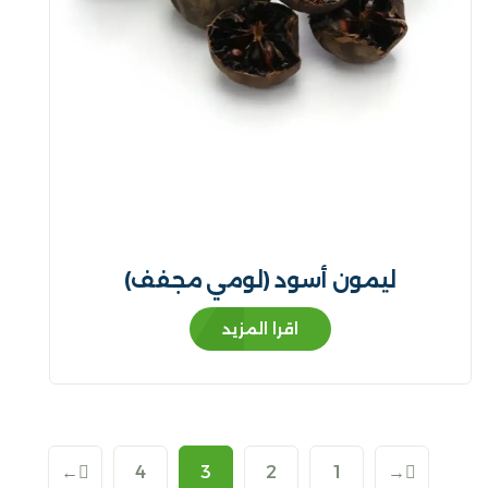
ليمون أسود (لومي مجفف)
اقرا المزيد
←
4
3
2
1
→