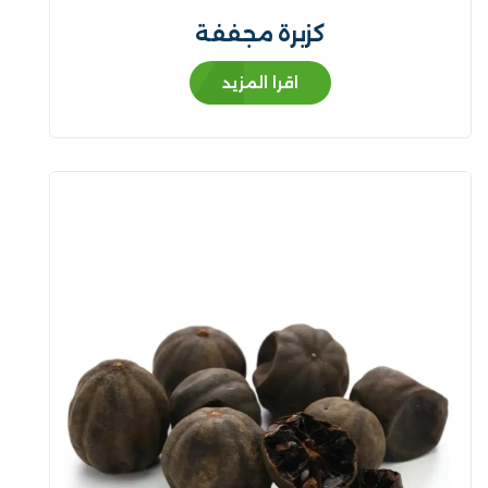
كزبرة مجففة
اقرا المزيد