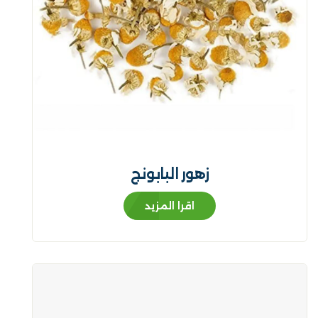
زهور البابونج
اقرا المزيد